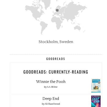
Stockholm, Sweden
GOODREADS
GOODREADS: CURRENTLY-READING
Winnie the Pooh
by
A.A. Milne
Deep End
by
Ali Hazelwood