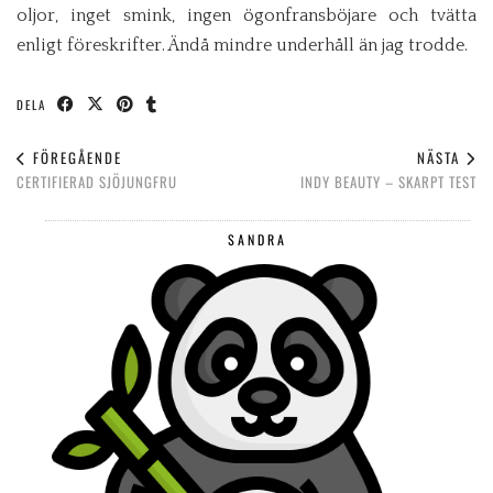
oljor, inget smink, ingen ögonfransböjare och tvätta
enligt föreskrifter. Ändå mindre underhåll än jag trodde.
DELA
FÖREGÅENDE
NÄSTA
CERTIFIERAD SJÖJUNGFRU
INDY BEAUTY – SKARPT TEST
SANDRA