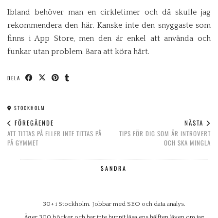
Ibland behöver man en cirkletimer och då skulle jag
rekommendera den här. Kanske inte den snyggaste som
finns i App Store, men den är enkel att använda och
funkar utan problem. Bara att köra hårt.
DELA
STOCKHOLM
FÖREGÅENDE
NÄSTA
ATT TITTAS PÅ ELLER INTE TITTAS PÅ
TIPS FÖR DIG SOM ÄR INTROVERT
PÅ GYMMET
OCH SKA MINGLA
SANDRA
30+ i Stockholm. Jobbar med SEO och data analys.
Äger 300 böcker och har inte hunnit läsa ens hälften (även om jag