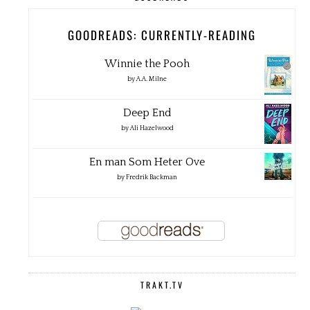
GOODREADS: CURRENTLY-READING
Winnie the Pooh
by
A.A. Milne
Deep End
by
Ali Hazelwood
En man Som Heter Ove
by
Fredrik Backman
TRAKT.TV