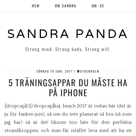
HEM
OM SANDRA
OM .SE
SANDRA PANDA
Strong mind. Strong body. Strong will.
SÖNDAG 18 JUNI, 2017
STOCKHOLM
5 TRÄNINGSAPPAR DU MÅSTE HA
PÅ IPHONE
[dropcap]O[/dropcap]kej, beach 2017 är redan här (det är
ju för fanken juni), så om du inte planerat så bra (så som
jag har) så är det liksom too late för den perfekta
strandkroppen, och man får istället leva med att ha en