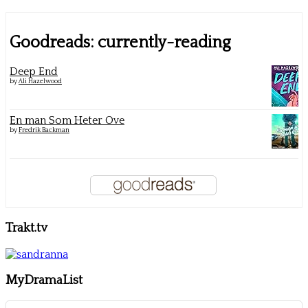
Goodreads: currently-reading
Deep End
by
Ali Hazelwood
En man Som Heter Ove
by
Fredrik Backman
Trakt.tv
MyDramaList