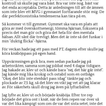
kontroll så skulle jag vara bäst. Bra var inte nog, bäst var
det enda acceptabla. Detta är anledningen till att de ämnen
som inte blev ett MVG i gymnasiet fortfarande stör mig. De
där perfektionistiska tendenserna kan tära på en.
Så kommer vi till gymmet. Gymmet ska vara en plats att
göra av med överskottsenergi, tömma hjärnan, fokusera på
precis det man gör och göra det hela för den mentala
hälsan. Allt sånt där trevligt. Men det är inte så det funkar i
min ”duktig flicka”-hjärna.
För veckan hade jag ett pass med PT, dagens efter skulle jag
köra knäböjspass på egen hand.
Uppvärmningen gick bra, men sedan packade jag på
arbetsvikten, samma som jag jobbat med 4 dagar tidigare.
Jag hakade av, klev ut och kände bara ”nej, det här går inte!”.
Jag kände mig lika krokig och ostabil som en ostbåge.
”Okej, det blir inte stenhårt pass idag” tänkte jag och
plockade av 7,5 kg, så det blev en vikt jag vet att jag klarar
av. För säkerhets skull drog jag även på lyftarbältet.
Jag lyfte av, klev ut och började knäböja. Efter tre rep
började det göra ont i knät, när de fem repen var över så
var det lika kämpigt som om de var det sista setet, inte det