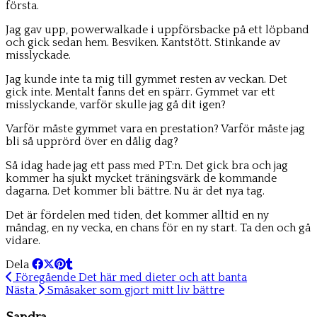
första.
Jag gav upp, powerwalkade i uppförsbacke på ett löpband
och gick sedan hem. Besviken. Kantstött. Stinkande av
misslyckade.
Jag kunde inte ta mig till gymmet resten av veckan. Det
gick inte. Mentalt fanns det en spärr. Gymmet var ett
misslyckande, varför skulle jag gå dit igen?
Varför måste gymmet vara en prestation? Varför måste jag
bli så upprörd över en dålig dag?
Så idag hade jag ett pass med PT:n. Det gick bra och jag
kommer ha sjukt mycket träningsvärk de kommande
dagarna. Det kommer bli bättre. Nu är det nya tag.
Det är fördelen med tiden, det kommer alltid en ny
måndag, en ny vecka, en chans för en ny start. Ta den och gå
vidare.
Dela
Föregående
Det här med dieter och att banta
Nästa
Småsaker som gjort mitt liv bättre